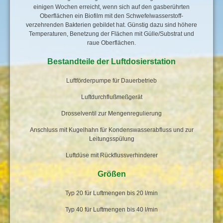
einigen Wochen erreicht, wenn sich auf den gasberührten
Oberflächen ein Biofilm mit den Schwefelwasserstoff-
verzehrenden Bakterien gebildet hat. Günstig dazu sind höhere
Temperaturen, Benetzung der Flächen mit Gülle/Substrat und
raue Oberflächen.
Bestandteile der Luftdosierstation
Luftförderpumpe für Dauerbetrieb
Luftdurchflußmeßgerät
Drosselventil zur Mengenregulierung
Anschluss mit Kugelhahn für Kondenswasserabfluss und zur
Leitungsspülung
Luftdüse mit Rückflussverhinderer
Größen
Typ 20 für Luftmengen bis 20 l/min
Typ 40 für Luftmengen bis 40 l/min