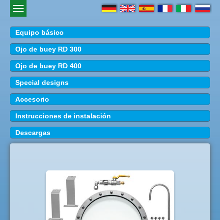
Equipo básico
Ojo de buey RD 300
Ojo de buey RD 400
Special designs
Accesorio
Instrucciones de instalación
Descargas