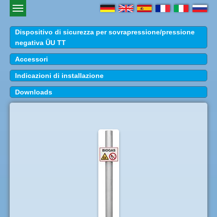
Dispositivo di sicurezza per sovrapressione/pressione
negativa ÜU TT
Accessori
Indicazioni di installazione
Downloads