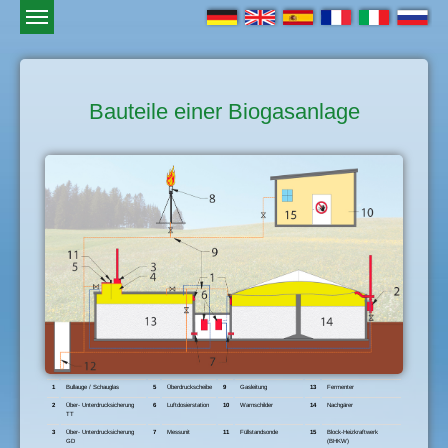
Bauteile einer Biogasanlage
1
Bullauge / Schauglas
5
Überdruckscheibe
9
Gasleitung
13
Fermenter
2
Über- Unterdrucksicherung
6
Luftdosierstation
10
Warnschilder
14
Nachgärer
TT
3
Über- Unterdrucksicherung
7
Messunit
11
Füllstandsonde
15
Block-Heizkraftwerk
GD
(BHKW)