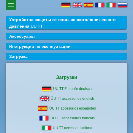
Устройства защиты от повышенного/пониженного
давления ÜU TT
Аксессуары
Инструкции по эксплуатации
Загрузка
Загрузки
ÜU TT Zubehör deutsch
ÜU TT accessories english
ÜU TT accesorios españoles
ÜU TT accessoires francais
ÜU TT accessori italiana