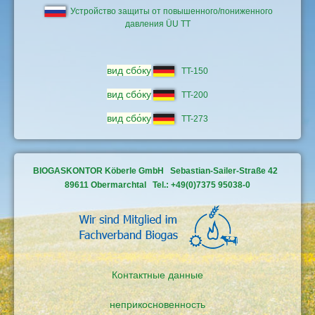
Устройство защиты от повышенного/пониженного
давления ÜU TT
вид
сбо́ку
TT-150
вид
сбо́ку
TT-200
вид
сбо́ку
TT-273
BIOGASKONTOR Köberle GmbH Sebastian-Sailer-Straße 42
89611 Obermarchtal Tel.: +49(0)7375 95038-0
Контактные данные
неприкосновенность